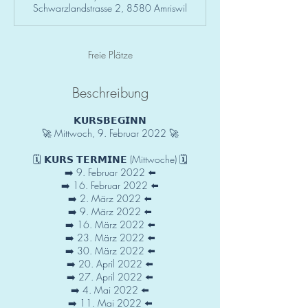
Schwarzlandstrasse 2, 8580 Amriswil
d
e
t
Freie Plätze
Beschreibung
𝗞𝗨𝗥𝗦𝗕𝗘𝗚𝗜𝗡𝗡
🚀 Mittwoch, 9. Februar 2022 🚀
🗓 𝗞𝗨𝗥𝗦 𝗧𝗘𝗥𝗠𝗜𝗡𝗘 (Mittwoche) 🗓
➡️ 9. Februar 2022 ⬅️
➡️ 16. Februar 2022 ⬅️
➡️ 2. März 2022 ⬅️
➡️ 9. März 2022 ⬅️
➡️ 16. März 2022 ⬅️
➡️ 23. März 2022 ⬅️
➡️ 30. März 2022 ⬅️
➡️ 20. April 2022 ⬅️
➡️ 27. April 2022 ⬅️
➡️ 4. Mai 2022 ⬅️
➡️ 11. Mai 2022 ⬅️