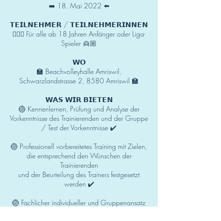
➡️ 18. Mai 2022 ⬅️
𝗧𝗘𝗜𝗟𝗡𝗘𝗛𝗠𝗘𝗥 / 𝗧𝗘𝗜𝗟𝗡𝗘𝗛𝗠𝗘𝗥𝗜𝗡𝗡𝗘𝗡
👱🏼‍♀️ Für alle ab 18 Jahren Anfänger oder Liga-
Spieler 👱🏼
𝗪𝗢
🏫 Beachvolleyhalle Amriswil,
Schwarzlandstrasse 2, 8580 Amriswil 🏫
𝗪𝗔𝗦 𝗪𝗜𝗥 𝗕𝗜𝗘𝗧𝗘𝗡
🏐 Kennenlernen, Prüfung und Analyse der
Vorkenntnisse des Trainierenden und der Gruppe
/ Test der Vorkenntnisse ✔️
🏐 Professionell vorbereitetes Training mit Zielen,
die entsprechend den Wünschen der
Trainierenden
und der Beurteilung des Trainers festgesetzt
werden ✔️
🏐 Fachlicher individueller und Gruppenansatz
✔️