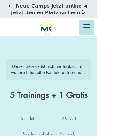
🏐 𝗡𝗲𝘂𝗲 𝗖𝗮𝗺𝗽𝘀 𝗷𝗲𝘁𝘇𝘁 𝗼𝗻𝗹𝗶𝗻𝗲 🔥
𝗝𝗲𝘁𝘇𝘁 𝗱𝗲𝗶𝗻𝗲𝗻 𝗣𝗹𝗮𝘁𝘇 𝘀𝗶𝗰𝗵𝗲𝗿𝗻 🚀
Dieser Service ist nicht verfügbar. Für
weitere Infos bitte Kontakt aufnehmen.
5 Trainings + 1 Gratis
200
Schweizer
Beendet
B
200 CHF
Franken
e
e
Beachvolleyballhalle Amriswil,
n